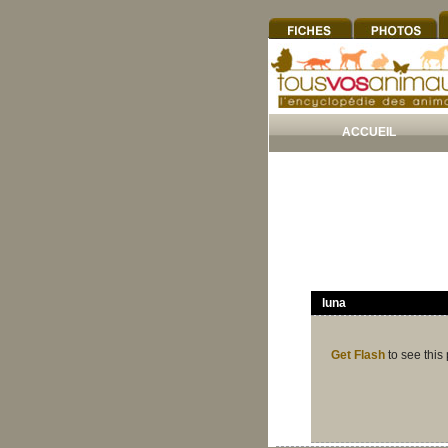
ACCUEIL
luna
Get Flash
to see this 