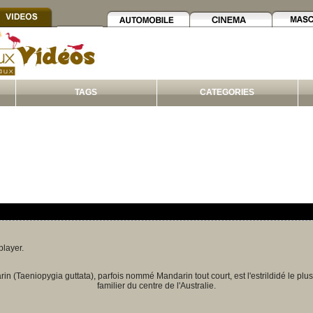
TAGS
CATEGORIES
player.
n (Taeniopygia guttata), parfois nommé Mandarin tout court, est l'estrildidé le plu
familier du centre de l'Australie.