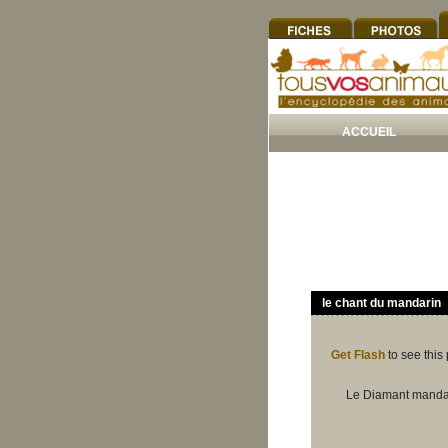
ACCUEIL
le chant du mandarin
Get Flash
to see this 
Le Diamant mandari