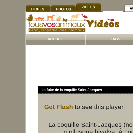
ACCUEIL
TAGS
La fuite de la coquille Saint-Jacques
Get Flash
to see this player.
La coquille Saint-Jacques (n
mollusque bivalve. À coq