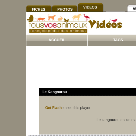
ACCUEIL
TAGS
Le Kangourou
Get Flash
to see this player.
Le kangourou est un mar