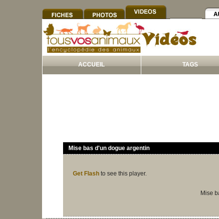
ACCUEIL
TAGS
Mise bas d'un dogue argentin
Get Flash
to see this player.
Mise b