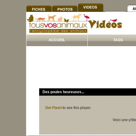
ACCUEIL
TAGS
Des poules heureuses...
Get Flash
to see this player.
Voici une p'ti