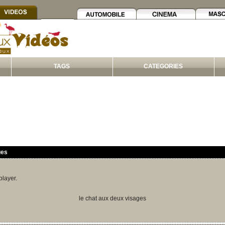
TAGS
CATEGORIES
ges
player.
le chat aux deux visages