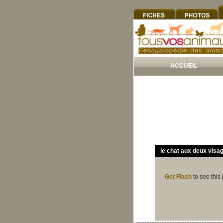
ACCUEIL
le chat aux deux visa
Get Flash
to see this 