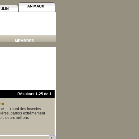
MEMBRES
Résultats
1
-
25
de
1
ta
ae — ) sont des insectes
lières, parfois extrêmement
lusieurs millions
1