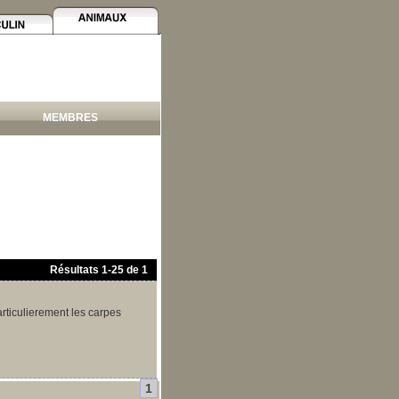
MEMBRES
Résultats
1
-
25
de
1
articulierement les carpes
1