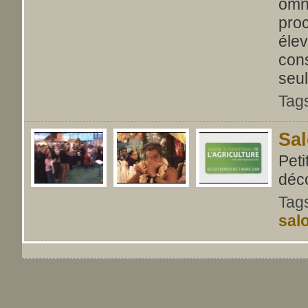
omni
proc
élev
con
seul
Tag
Sal
Peti
déco
Tag
sal