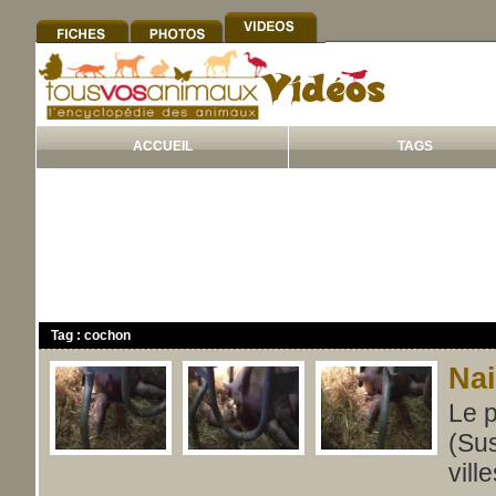
ACCUEIL
TAGS
Tag : cochon
Na
Le p
(Su
vil