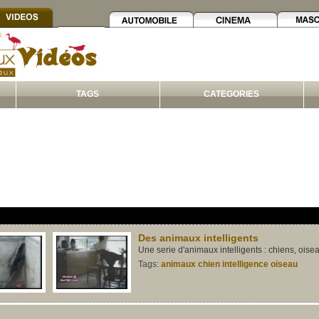
TAGS
CATEGORIES
Des animaux intelligents
Une serie d'animaux intelligents : chiens, oise
Tags:
animaux
chien
intelligence
oiseau