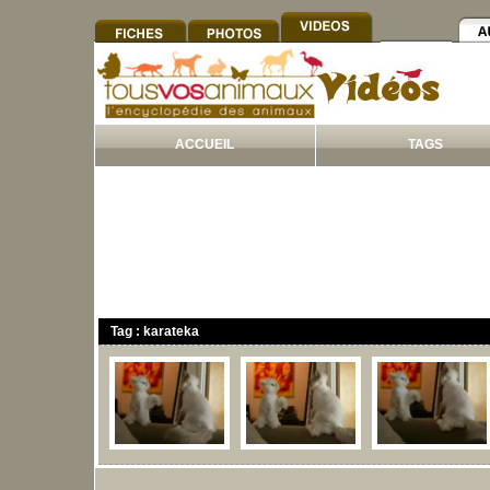
ACCUEIL
TAGS
Tag : karateka