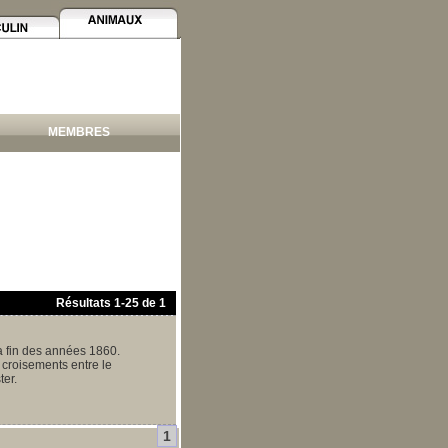
MEMBRES
Résultats
1
-
25
de
1
a fin des années 1860.
croisements entre le
ter.
1