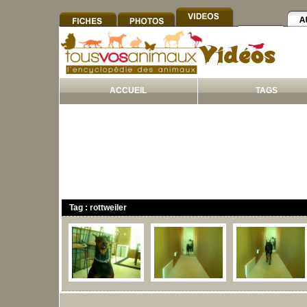
ACCUEIL
TAGS
Tag : rottweiler