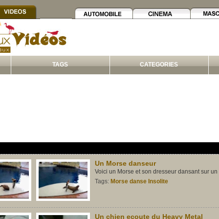
TAGS
CATEGORIES
Un Morse danseur
Voici un Morse et son dresseur dansant sur u
Tags:
Morse
danse
Insolite
Un chien ecoute du Heavy Metal