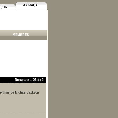
MEMBRES
Résultats
1
-
25
de
3
n rythme de Michael Jackson